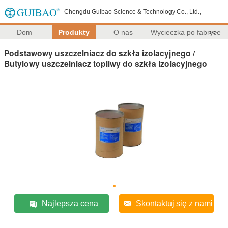
Chengdu Guibao Science & Technology Co., Ltd.,
Dom
Produkty
O nas
Wycieczka po fabryce
>>
Podstawowy uszczelniacz do szkła izolacyjnego /
Butylowy uszczelniacz topliwy do szkła izolacyjnego
Najlepsza cena
Skontaktuj się z nami