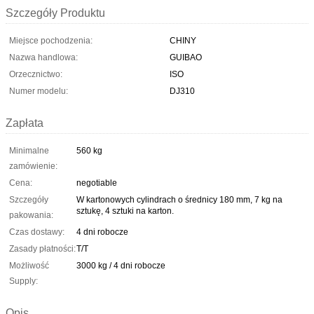
Szczegóły Produktu
Miejsce pochodzenia:
CHINY
Nazwa handlowa:
GUIBAO
Orzecznictwo:
ISO
Numer modelu:
DJ310
Zapłata
Minimalne
560 kg
zamówienie:
Cena:
negotiable
Szczegóły
W kartonowych cylindrach o średnicy 180 mm, 7 kg na
sztukę, 4 sztuki na karton.
pakowania:
Czas dostawy:
4 dni robocze
Zasady płatności:
T/T
Możliwość
3000 kg / 4 dni robocze
Supply:
Opis