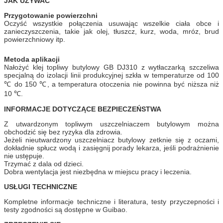
JAK UŻYWAĆ
Przygotowanie
powierzchni
Oczyść wszystkie połączenia usuwając wszelkie ciała obce i
zanieczyszczenia, takie jak olej, tłuszcz, kurz, woda, mróz, brud
powierzchniowy itp.
Metoda aplikacji
Nałożyć klej topliwy butylowy GB DJ310 z wytłaczarką szczeliwa
specjalną do izolacji linii produkcyjnej szkła w temperaturze od 100
℃ do 150 ℃, a temperatura otoczenia nie powinna być niższa niż
10 ℃.
INFORMACJE DOTYCZĄCE BEZPIECZEŃSTWA
Z utwardzonym topliwym uszczelniaczem butylowym można
obchodzić się bez ryzyka dla zdrowia.
Jeżeli nieutwardzony uszczelniacz butylowy zetknie się z oczami,
dokładnie spłucz wodą i zasięgnij porady lekarza, jeśli podrażnienie
nie ustępuje.
Trzymać z dala od dzieci.
Dobra wentylacja jest niezbędna w miejscu pracy i leczenia.
USŁUGI TECHNICZNE
Kompletne informacje techniczne i literatura, testy przyczepności i
testy zgodności są dostępne w Guibao.