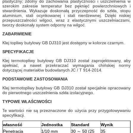
plastyczny;
zdolny do zachowania plastyczności i uszczelnienia w
szerokim zakresie temperatur bez pęknięć powierzchniowych i
stwardnienia.
Wykazuje doskonałą przyczepność do szkła, stopu
aluminium, stali ocynkowanej i stali nierdzewnej.
Dzięki niskiej
przepuszczalności wilgoci, wraz z elastycznymi uszczelniaczami,
tworzy doskonały system odporny na wilgoć.
ZABARWIENIE
Klej topliwy butylowy GB DJ310 jest dostępny w kolorze czarnym.
SPECYFIKACJE
Klej termotopliwy butylowy GB DJ310 został zaprojektowany, aby
spełniać, a nawet przekraczać wymagania chińskiej normy
dotyczącej materiałów budowlanych
JC / T 914-2014.
PODSTAWOWE ZASTOSOWANIA
Klej termotopliwy butylowy GB DJ310 został specjalnie opracowany
do pierwotnego uszczelnienia szkła izolacyjnego.
TYPOWE WŁAŚCIWOŚCI
Te wartości nie są przeznaczone do użycia przy przygotowywaniu
specyfikacji.
własność
Jednostka
Standard
Wynik
Penetracja
1/10 mm
30 ～ 50 (25
35