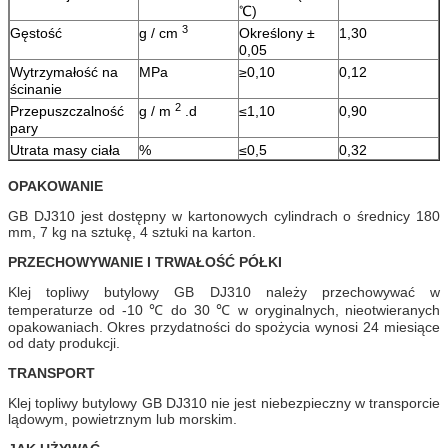
℃)
3
Gęstość
g / cm
Określony ±
1,30
0,05
Wytrzymałość na
MPa
≥0,10
0,12
ścinanie
2
Przepuszczalność
g / m
.d
≤1,10
0,90
pary
Utrata masy ciała
%
≤0,5
0,32
OPAKOWANIE
GB DJ310 jest dostępny w kartonowych cylindrach o średnicy 180
mm, 7 kg na sztukę, 4 sztuki na karton.
PRZECHOWYWANIE I TRWAŁOŚĆ PÓŁKI
Klej topliwy butylowy GB DJ310 należy przechowywać w
temperaturze od -10 ℃ do 30 ℃ w oryginalnych, nieotwieranych
opakowaniach.
Okres przydatności do spożycia wynosi 24 miesiące
od daty produkcji.
TRANSPORT
Klej topliwy butylowy GB DJ310 nie jest niebezpieczny w transporcie
lądowym, powietrznym lub morskim.