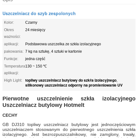
Uszczelniacz do szyb zespolonych
Kolor:
Czarny
Okres
24 miesięcy
ważności:
aplikacji:
Podstawowa uszczelka ze szkła izolacyjnego
pakowania:
7 kg na sztukę, 4 sztuki w kartonie
Funkcje:
jedna część
Temperatura
130 ~ 150 ℃
aplikacji:
topliwy uszczelniacz butylowy do szkła izolacyjnego
High Light:
,
silikonowy uszczelniacz odporny na promieniowanie UV
Pierwotne uszczelnienie szkła izolacyjnego
Uszczelniacz butylowy Hotmelt
CECHY
GB DJ310 topliwy uszczelniacz butylowy jest jednoczęściowym
uszczelniaczem stosowanym do pierwotnego uszczelnienia szkła
izolacyjnego.
Jest bezrozpuszczalnikowy, nie zamglony, trwały,